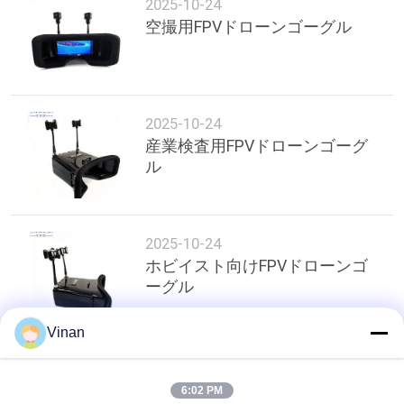
2025-10-24
引
空撮用FPVドローンゴーグル
用
を
要
2025-10-24
産業検査用FPVドローンゴーグ
求
ル
し
な
2025-10-24
さ
ホビイスト向けFPVドローンゴ
ーグル
い
Vinan
SHOPPING
トップ
ONLINE
6:02 PM