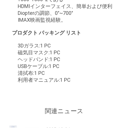
質
HDMIインターフェイス、簡単および便利
Diopterの調節、0°~700°
管
IMAX映画監視経験。
理
プロダクト パッキング リスト
ニ
3Dガラス:1 PC
磁気目マスク:1 PC
ュ
ヘッドバンド:1 PC
USBケーブル:1 PC
ー
清拭布:1 PC
ス
利用者マニュアル:1 PC
場
合
関連ニュース