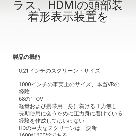
達
ラス、HDMIの頭部装
に
着形表示装置を
つ
い
て
製品の機能
工
0.21インチのスクリーン・サイズ
場
1000インチの事実上のサイズ、本当VRの
経験
旅
68の° FOV
行
軽量および携帯用、身に着ける圧力無し
長期使用に会うために圧力身に着けている
経験を作成してはいけない
品
HDの巨大なスクリーンは、決断
1600*1600*2である