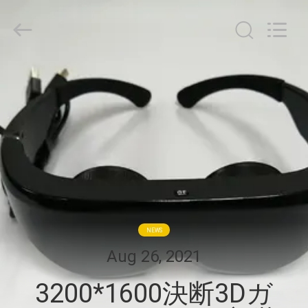
ヤ
ー.
Copyright
©
2018
-
2026
Shenzhen
家
Anpo
Intelligence
Technology
Co.,
Ltd..
プ
All
Rights
Reserved.
ロ
ダ
ク
ト
NEWS
Aug 26, 2021
私
3200*1600決断3Dガ