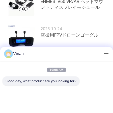
ENMESI V60 VR/AR ヘッドマウ
ントディスプレイモジュール
サ
イ
2025-10-24
ト
空撮用FPVドローンゴーグル
マ
ッ
Vinan
プ
トップ
10:08 AM
プ
Good day, what product are you looking for?
人気カテゴリ
ラ
すべて
イ
ARのスマートなガラ
頭部装着形表示装置
バ
ス