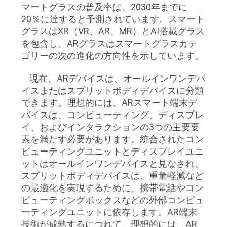
質
マートグラスの普及率は、2030年までに
20％に達すると予測されています。スマート
管
グラスはXR（VR、AR、MR）とAI搭載グラス
を包含し、ARグラスはスマートグラスカテ
理
ゴリーの次の進化の方向性を示しています。
現在、ARデバイスは、オールインワンデバ
ニ
イスまたはスプリットボディデバイスに分類
ュ
できます。理想的には、ARスマート端末デ
バイスは、コンピューティング、ディスプレ
ー
イ、およびインタラクションの3つの主要要
素を満たす必要があります。統合されたコン
ス
ピューティングユニットとディスプレイユニ
ットはオールインワンデバイスと見なされ、
場
スプリットボディデバイスは、重量軽減など
の最適化を実現するために、携帯電話やコン
合
ピューティングボックスなどの外部コンピュ
ーティングユニットに依存します。AR端末
技術が成熟するにつれて、理想的には、AR