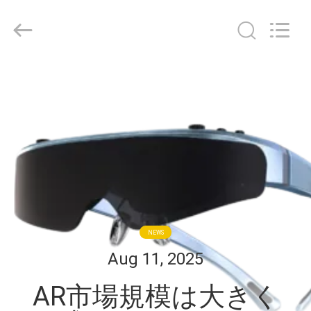
ヤ
ー.
Copyright
©
2018
-
2026
Shenzhen
家
Anpo
Intelligence
Technology
Co.,
Ltd..
プ
All
Rights
Reserved.
ロ
ダ
ク
ト
NEWS
Aug 11, 2025
私
AR市場規模は大きく