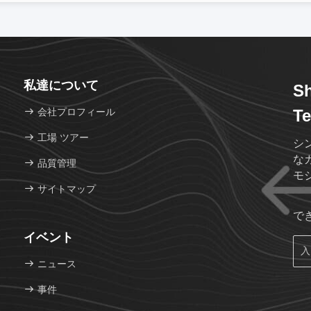
私達について
Sh
会社プロフィール
Te
工場 ツアー
シ
な
品質管理
モ
サイトマップ
で
イベント
ニュース
事件