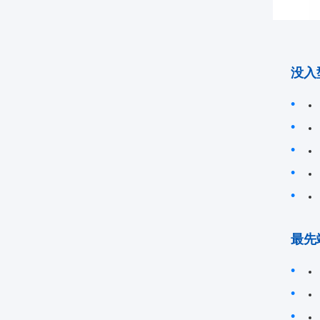
没入
最先