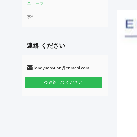
ニュース
事件
連絡 ください
longyuanyuan@enmesi.com
今連絡してください