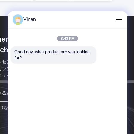
Vinan
enzhen Anpo Intelligence
8:43 PM
chnology Co., Ltd.
Good day, what product are you looking 
for?
ンセンAnpoの知性の技術Co.、株式会社はスマート
ガラスを専門にしている会社であり、マイクロ表示
ジュールは、経験の多くの年を過す。
きるだけ早く連絡します
参加しなさい