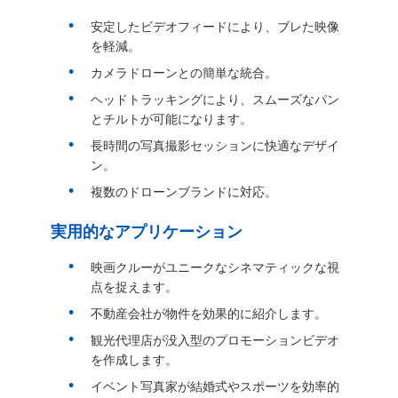
質
安定したビデオフィードにより、ブレた映像
管
を軽減。
カメラドローンとの簡単な統合。
理
ヘッドトラッキングにより、スムーズなパン
とチルトが可能になります。
ニ
長時間の写真撮影セッションに快適なデザイ
ン。
ュ
複数のドローンブランドに対応。
ー
実用的なアプリケーション
ス
映画クルーがユニークなシネマティックな視
点を捉えます。
場
不動産会社が物件を効果的に紹介します。
観光代理店が没入型のプロモーションビデオ
合
を作成します。
イベント写真家が結婚式やスポーツを効率的