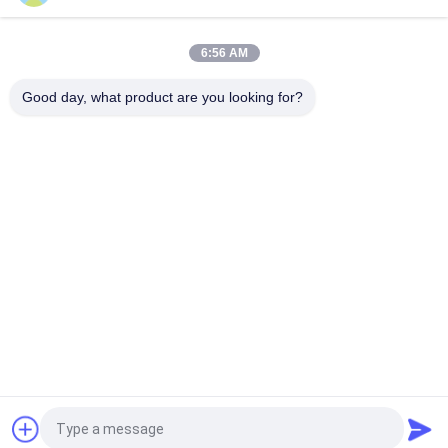
トップ
サ
6:56 AM
イ
Good day, what product are you looking for?
ト
人気カテゴリ
すべて
マ
ARのスマートなガラ
頭部装着形表示装置
ッ
ス
プ
3Dスマートなビデ
VRのスマートなガラ
オ ガラス
ス
マイクロ表示モジュ
移動式劇場のビデオ 
プ
ール
ガラス
ラ
FPVの無人機のゴー
FPVのビデオ ガラス
グル
イ
見積依頼
バ