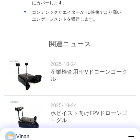
引
にカバーします。
コンテンツクリエイターがHD映像でより高い
用
エンゲージメントを獲得します。
を
要
関連ニュース
求
2025-10-24
し
産業検査用FPVドローンゴーグ
な
ル
さ
い
2025-10-24
ホビイスト向けFPVドローンゴ
ーグル
SHOPPING
ONLINE
Vinan