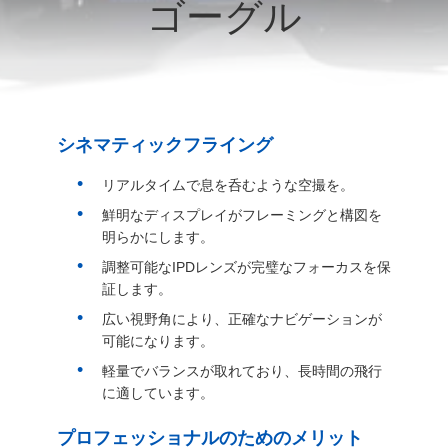
達
ゴーグル
に
つ
い
シネマティックフライング
て
リアルタイムで息を呑むような空撮を。
鮮明なディスプレイがフレーミングと構図を
工
明らかにします。
場
調整可能なIPDレンズが完璧なフォーカスを保
証します。
旅
広い視野角により、正確なナビゲーションが
可能になります。
行
軽量でバランスが取れており、長時間の飛行
に適しています。
品
プロフェッショナルのためのメリット