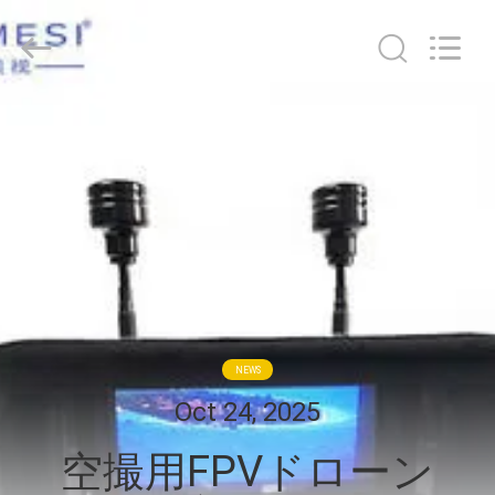
ヤ
ー.
Copyright
©
2018
-
2026
Shenzhen
家
Anpo
Intelligence
Technology
Co.,
Ltd..
プ
All
Rights
Reserved.
ロ
ダ
ク
ト
NEWS
Oct 24, 2025
私
空撮用FPVドローン