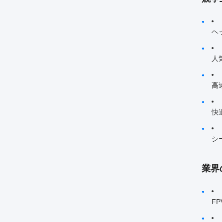
ヘ
人
高
快
シ
業界
F