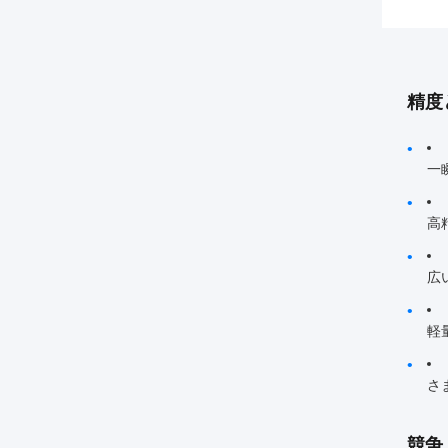
精度
一
高
広
軽
さ
競争