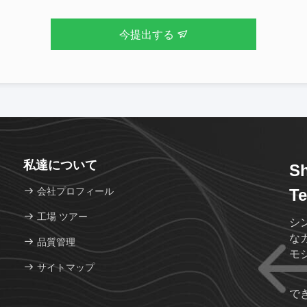
今提出する
私達について
Sh
会社プロフィール
Te
工場 ツアー
シ
な
品質管理
モ
サイトマップ
で