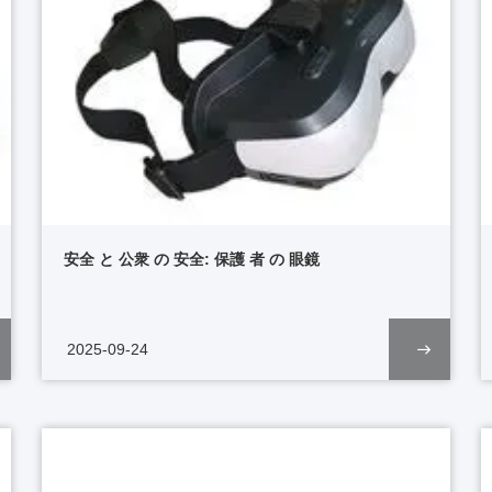
安全 と 公衆 の 安全: 保護 者 の 眼鏡
2025-09-24