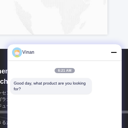
Vinan
enzhen Anpo Intelligence
6:21 AM
chnology Co., Ltd.
Good day, what product are you looking 
for?
ンセンAnpoの知性の技術Co.、株式会社はスマート
ガラスを専門にしている会社であり、マイクロ表示
ジュールは、経験の多くの年を過す。
きるだけ早く連絡します