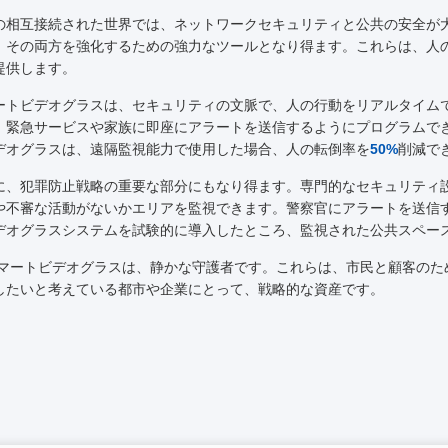
の相互接続された世界では、ネットワークセキュリティと公共の安全が
、その両方を強化するための強力なツールとなり得ます。これらは、人
提供します。
ートビデオグラスは、セキュリティの文脈で、人の行動をリアルタイム
、緊急サービスや家族に即座にアラートを送信するようにプログラムで
デオグラスは、遠隔監視能力で使用した場合、人の転倒率を
50%
削減で
に、犯罪防止戦略の重要な部分にもなり得ます。専門的なセキュリティ
や不審な活動がないかエリアを監視できます。警察官にアラートを送信
デオグラスシステムを試験的に導入したところ、監視された公共スペー
スマートビデオグラスは、静かな守護者です。これらは、市民と顧客の
したいと考えている都市や企業にとって、戦略的な資産です。