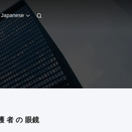
Japanese
護 者 の 眼鏡