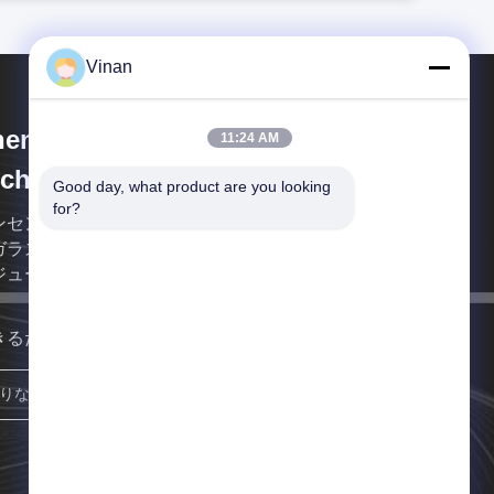
Vinan
enzhen Anpo Intelligence
11:24 AM
chnology Co., Ltd.
Good day, what product are you looking 
for?
ンセンAnpoの知性の技術Co.、株式会社はスマート
ガラスを専門にしている会社であり、マイクロ表示
ジュールは、経験の多くの年を過す。
きるだけ早く連絡します
参加しなさい