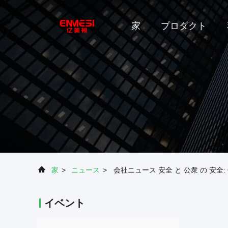
家
プロダクト
家
>
ニュース
>
会社ニュース 安全 と 公衆 の 安全: 
イベント