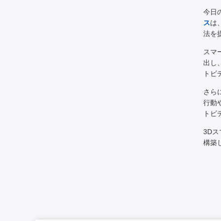
今日
ス
は
法を
スマ
出し
トビ
さら
行動
トビ
3D
構築