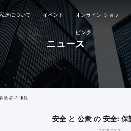
私達について
イベント
オンライン ショッ
ピング
ニュース
保護 者 の 眼鏡
安全 と 公衆 の 安全: 保