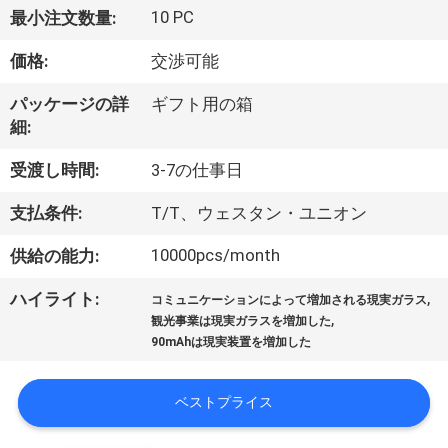
達
10 PC
最小注文数量:
に
価格:
交渉可能
つ
パッケージの詳
ギフト用の箱
い
細:
て
受渡し時間:
3-7の仕事日
支払条件:
T/T、ウェスタン・ユニオン
工
10000pcs/month
供給の能力:
場
,
ハイライト:
旅
コミュニケーションによって増加される現実ガラス
,
観光事業は現実ガラスを増加した
行
90mAhは現実装置を増加した
ベストプライス
品