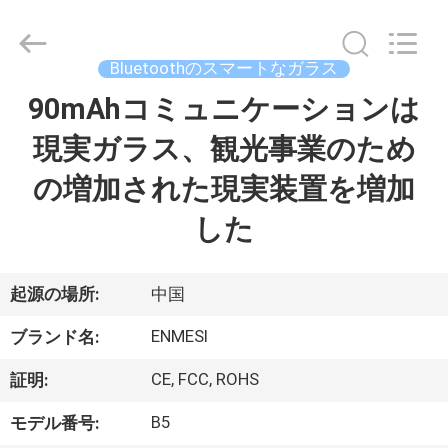
ヤ
ー.
Copyright
©
2018
Bluetoothのスマートなガラス
-
2026
Shenzhen
90mAhコミュニケーションは
家
Anpo
Intelligence
Technology
現実ガラス、観光事業のため
Co.,
Ltd..
プ
All
の増加された現実装置を増加
Rights
Reserved.
ロ
した
ダ
ク
起源の場所:
中国
ト
ENMESI
ブランド名:
CE, FCC, ROHS
証明:
私
B5
モデル番号: