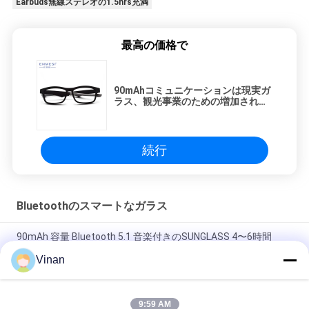
Earbuds無線ステレオの1.5hrs充満
最高の価格で
90mAhコミュニケーションは現実ガ
ラス、観光事業のための増加された
現実装置を増加した
続行
Bluetoothのスマートなガラス
90mAh 容量 Bluetooth 5.1 音楽付きのSUNGLASS 4〜6時間
Vinan
TR 柔軟なフレーム BT 5.3 音楽 4-5 時間 サイクリング スポーツ
ブルーツ 乗用眼鏡
9:59 AM
IOSおよびアンドロイドのための無光沢の黒いBT5.0 Bluetooth