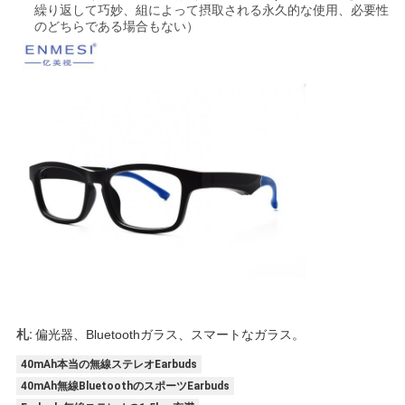
繰り返して巧妙、組によって摂取される永久的な使用、必要性
シ
のどちらである場合もない）
ー
ポ
リ
シ
ー
札:
偏光器、Bluetoothガラス、スマートなガラス。
40mAh本当の無線ステレオEarbuds
40mAh無線BluetoothのスポーツEarbuds