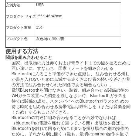
USB
充満方法
サ
155*146*42mm
プロダクト サイズ
イ
25g
プロダクト重量
ト
プロダクト色
灰色/赤く/黒い/青
マ
使用する方法
関係を組み合わせること
ッ
国家、出版物の力は赤くおよび青ライトまでの鍵を握るために
互い違いに、すなわち、国家（ノートを組み合わせる
Bluetoothに入ること準備ができた点滅し、:組み合わせる州し
プ
か書き入れないために点滅する赤くおよび青の軽い交差ただ別
の方法で組み合わせられた関係である場合もない）。
電話Bluetoothを開けなさい、装置、組み合わせる関係の後の
プ
WHガラス装置への調査を捜しなさい時、Bluetoothガラスを
待てば関係の成功、スタンバイへのBluetoothガラスのための
待ち時間を組み合わせる携帯電話は呼出しを（または音楽を聞
ラ
くため）するもことができる。
Bluetoothの前述に組み合わせることが巧妙でなければ、
イ
（bluetoothの電話を離れて回っている間）出版物を喜ばし、
Bluetoothを離れて回るためにボタンを握り場合の別の操作の
バ
ために、それから別に開く（最も、最初のpaircan操作を後で