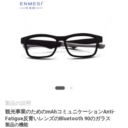
質
管
理
ニ
ュ
ー
ス
場
製品の説明
合
観光事業のためのmAhコミュニケーションAnti-
Fatigue反青いレンズのBluetooth 90のガラス
製品の機能