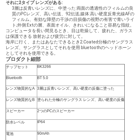
引
それに2タイプ レンズがある:
3層は反青いレンズに、中塗った:両面の透過性のフィルムの良
質のPCレンズ、高い伝送、92伝送;媒体:高い硬度反青光線AFの
用
フィルム、有効な障壁の干渉の目損傷の視野の有害で青いライ
ト;外側:Extの層、表面オイル、きれいになること容易な指紋。
を
コンピュータを長い間見るとき、目は乾燥して、疲れた、ガラス
は保護できる 放射および疲労に対して。
要
海岸に行く、またはあなたできるとき2.Coated分極のサングラス
レンズ、サングラスとしてそれを使用 bluetoothのヘッドホーン
求
としてそれを使用できる。
プロダクト細部
し
BK3266
チップセット
な
Bluetooth
BT 5.0
レンズ物質的なA
3層は反青いレンズ、高い硬度の反傷に塗った
さ
レンズ物質的なB
塗られた分極のサングラス レンズ、高い硬度の反傷
い
スピーカー
2つのPCのスピーカー
IP64
防水レベル
SHOPPING
ONLINE
90mAh
電池