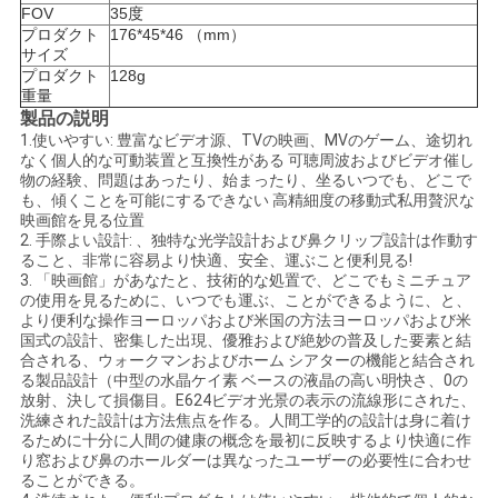
FOV
35度
プロダクト
176*45*46 （mm）
サ
サイズ
プロダクト
128g
イ
重量
製品の説明
ト
1.使いやすい: 豊富なビデオ源、TVの映画、MVのゲーム、途切れ
なく個人的な可動装置と互換性がある 可聴周波およびビデオ催し
物の経験、問題はあったり、始まったり、坐るいつでも、どこで
マ
も、傾くことを可能にするできない 高精細度の移動式私用贅沢な
映画館を見る位置
ッ
2. 手際よい設計: 、独特な光学設計および鼻クリップ設計は作動す
ること、非常に容易より快適、安全、運ぶこと便利見る!
プ
3. 「映画館」があなたと、技術的な処置で、どこでもミニチュア
の使用を見るために、いつでも運ぶ、ことができるように、と、
より便利な操作ヨーロッパおよび米国の方法ヨーロッパおよび米
国式の設計、密集した出現、優雅および絶妙の普及した要素と結
プ
合される、ウォークマンおよびホーム シアターの機能と結合され
る製品設計（中型の水晶ケイ素 ベースの液晶の高い明快さ、0の
ラ
放射、決して損傷目。E624ビデオ光景の表示の流線形にされた、
洗練された設計は方法焦点を作る。人間工学的の設計は身に着け
イ
るために十分に人間の健康の概念を最初に反映するより快適に作
り窓および鼻のホールダーは異なったユーザーの必要性に合わせ
ることができる。
バ