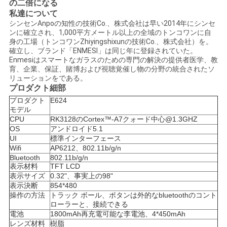
の二倍になる
引
私達について
用
シンセンAnpoの知性の技術Co.、株式会社は早い2014年にシンセ
ンに確立され、1,000平方メートル以上の全域のトンコワンに自
身の工場（トンコワンZhiyingshixunの技術Co.、株式会社）を。
を
確立し、ブランド「ENMESI」は同じ年に登録されていた。
Enmesiはスマートなガラスのための専門の解決の提供者医学、教
要
育、企業、保証、賭博および視聴覚催し物の分野の統合されたソ
リューションをである。
求
プロダクト細部
プロダクト
E624
し
モデル
CPU
RK3128のCortex™-A7クォード中心@1.3GHZ
な
OS
アンドロイド5.1
UI
標準インターフェース
さ
Wifi
AP6212、802.11b/g/n
Bluetooth
802.11b/g/n
い
表示
材料
TFT LCD
表示
サイズ
0.32"、事実上の98"
表示
決断
854*480
操作の方法
トラック ボール、ボタンは外的なbluetoothのコント
SHOPPING
ローラーと、接続できる
電池
1800mAh再充電可能な李電池、4*450mAh
ONLINE
レンズ材料
樹脂