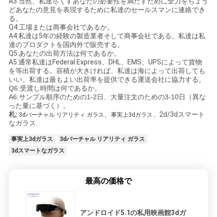
A3:当然、私達尽くすあなたの必要性を満たすために全力をちょう
どあなたの意見を表現するために私達のセールスマンに連絡でき
る。
Q4:工場または商事会社であるか。
A4:私達は5年の経験の製造業者そして商事会社である。私達は私
達のプロダクトを国内外で販売する。
Q5:あなたの出荷方法は何であるか。
A5:通常私達はFederal Express、DHL、EMS、UPSによって貨物
を等出荷する。容積が大きければ、私達は海によって出荷しても
いい。私達は最もよい出荷率を提供できる運送会社に協力する。
Q6:受渡し時間は何であるか。
A6:サンプル順序のための1-2日、大量注文のための3-10日（異な
った量に基づく）。
札:
、
、2d/3dスマート
3dバーチャル リアリティ ガラス
事実上3dガラス
なガラス
事実上3dガラス
3dバーチャル リアリティ ガラス
3dスマートなガラス
最高の価格で
アンドロイド5.1の私用映画館3dガ