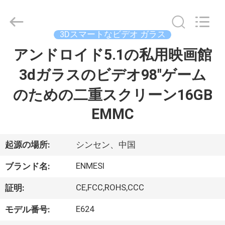
ヤ
ー.
Copyright
©
2018
3Dスマートなビデオ ガラス
-
2026
Shenzhen
アンドロイド5.1の私用映画館
家
Anpo
Intelligence
Technology
3dガラスのビデオ98"ゲーム
Co.,
Ltd..
プ
All
のための二重スクリーン16GB
Rights
Reserved.
ロ
EMMC
ダ
起源の場所:
シンセン、中国
ク
ENMESI
ト
ブランド名:
CE,FCC,ROHS,CCC
証明:
私
E624
モデル番号: