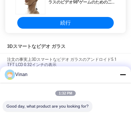
ラスのビデオ98"ゲームのための二
重スクリーン16GB EMMC
続行
3Dスマートなビデオ ガラス
注文の事実上3Dスマートなビデオ ガラスのアンドロイド5.1
TFT LCD 0.32インチの表示
Vinan
WIFI/BluetoothのENMESI 3Dのバーチャル リアリティ ガラス高
リゾリューション1280*800 VR
1:32 PM
TFT LCD 2.6" 6軸線のジャイロ スコープPMMAレンズの二重ス
クリーン3Dスマートなビデオ ガラスOTG AV
Good day, what product are you looking for?
人気カテゴリ
すべて