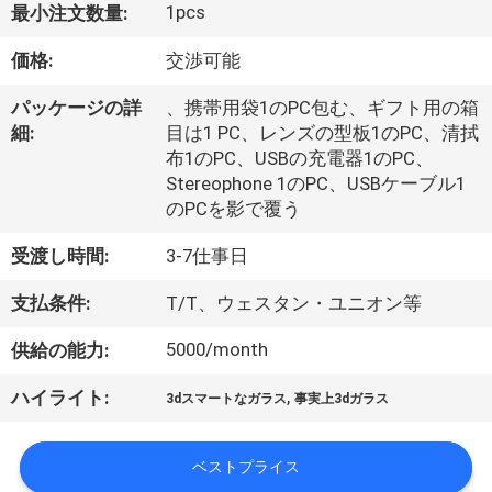
達
1pcs
最小注文数量:
に
価格:
交渉可能
つ
パッケージの詳
、携帯用袋1のPC包む、ギフト用の箱
い
細:
目は1 PC、レンズの型板1のPC、清拭
布1のPC、USBの充電器1のPC、
て
Stereophone 1のPC、USBケーブル1
のPCを影で覆う
工
受渡し時間:
3-7仕事日
場
支払条件:
T/T、ウェスタン・ユニオン等
旅
5000/month
供給の能力:
行
,
ハイライト:
3dスマートなガラス
事実上3dガラス
品
ベストプライス