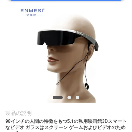
質
管
理
ニ
ュ
ー
ス
場
製品の説明
合
98インチの人間の特徴をもつ5.1の私用映画館3Dスマート
なビデオ ガラスはスクリーン ゲームおよびビデオのため