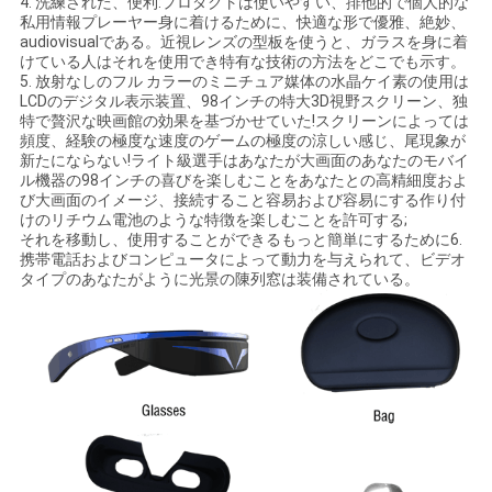
4. 洗練された、便利:プロダクトは使いやすい、排他的で個人的な
私用情報プレーヤー身に着けるために、快適な形で優雅、絶妙、
シ
audiovisualである。近視レンズの型板を使うと、ガラスを身に着
けている人はそれを使用でき特有な技術の方法をどこでも示す。
ー
5. 放射なしのフル カラーのミニチュア媒体の水晶ケイ素の使用は
LCDのデジタル表示装置、98インチの特大3D視野スクリーン、独
ポ
特で贅沢な映画館の効果を基づかせていた!スクリーンによっては
頻度、経験の極度な速度のゲームの極度の涼しい感じ、尾現象が
リ
新たにならない!ライト級選手はあなたが大画面のあなたのモバイ
ル機器の98インチの喜びを楽しむことをあなたとの高精細度およ
び大画面のイメージ、接続すること容易および容易にする作り付
シ
けのリチウム電池のような特徴を楽しむことを許可する;
それを移動し、使用することができるもっと簡単にするために6.
ー
携帯電話およびコンピュータによって動力を与えられて、ビデオ
タイプのあなたがように光景の陳列窓は装備されている。