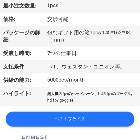
達
1pcs
最小注文数量:
に
価格:
交渉可能
つ
パッケージの詳
包むギフト用の箱1pcs:145*162*98
い
細:
（mm）
て
受渡し時間:
7つの仕事日
支払条件:
T/T、ウェスタン・ユニオン等。
工
5000pcs/month
供給の能力:
場
,
ハイライト:
旅
無人機のfpvのヘッドホーン、hdのfpvのゴーグル
hd fpv goggles
行
ベストプライス
品