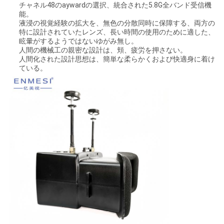
チャネル48のaywardの選択、統合された5.8G全バンド受信機
シ
能。
液浸の視覚経験の拡大を、無色の分散同時に保障する、両方の
特に設計されていたレンズ、長い時間の使用のために適した、
ー
眩暈がするようではないゆがみ無し。
人間の機械工の親密な設計は、頬、疲労を押さない。
ポ
人間化された設計思想は、簡単な柔らかくおよび快適身に着け
ている。
リ
シ
ー