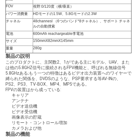
FOV
視野:0/120度（横/垂直）
サ
パワー消費量
HDモードの1.5W、5.8Gモードの2.3W
チャネル
48channesl （6つのバンド*8チャネル）、サポート チャネ
イ
ルの自動捜索
電池
600mAh reachargeable李電池
ト
150mmX82mmX145mm
サイズ
280g
重量
マ
製品の説明
このプロダクトに、主関数2、1がである主にモデル、UAV、また
ッ
は他の5.8GHZ信号に接続されるFPV機能と、呼ばれる無線信号
5.8GHzある;もう一つの特徴はあるビデオ出力装置へのワイヤーで
プ
縛られた関係を、DVDSのような、PSP要求する等AV-INの、
PS2、PS3、TV-BOX、MP4、MP5である。
FPVの装置はから成っている:
キャリア
プ
アンテナ
ビデオ送信機
ラ
ビデオ受信機
画像表示の貯蔵
イ
リモート・コントロール増加
カメラおよび他
バ
製品の機能