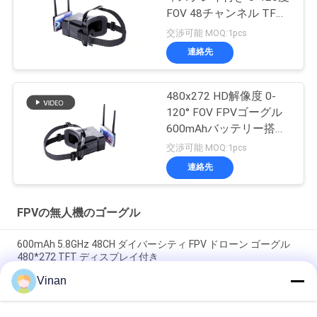
FOV 48チャンネル TFT
スクリーンFPVゴーグル
交渉可能 MOQ:1pcs
連絡先
480x272 HD解像度 0-
120° FOV FPVゴーグル
600mAhバッテリー搭載
ドローンヘッドセット用
交渉可能 MOQ:1pcs
連絡先
FPVの無人機のゴーグル
600mAh 5.8GHz 48CH ダイバーシティ FPV ドローン ゴーグル
480*272 TFT ディスプレイ付き
Vinan
2.7インチ小型TFT LCD FPVのゴーグル48 Channeslを競争させ
ている5.8 ghzの最もよい初心者