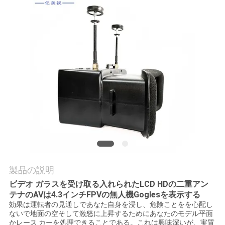
質
管
理
ニ
ュ
ー
ス
製品の説明
場
ビデオ ガラスを受け取る入れられたLCD HDの二重アン
合
テナのAVは4.3インチFPVの無人機Goglesを表示する
効果は運転者の見通しであなた自身を浸し、危険ことをを心配し
ないで地面の空そして激怒に上昇するためにあなたのモデル平面
かレース カーを処理できることである。これは興味深いが、実質