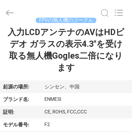
ヤ
ー.
Copyright
©
2018
FPVの無人機のゴーグル
-
2026
Shenzhen
入力LCDアンテナのAVはHDビ
家
Anpo
Intelligence
Technology
デオ ガラスの表示4.3"を受け
Co.,
Ltd..
プ
All
取る無人機Gogles二倍になり
Rights
Reserved.
ロ
ます
ダ
ク
起源の場所:
シンセン、中国
ト
ENMESI
ブランド名:
CE, ROHS, FCC,CCC
証明:
私
F2
モデル番号: