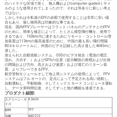
引
のハイテクな区域で長く、無人機およびcomputer-guidedミサイ
ルのような使用されてしまったので、それは等余りに新しい考え
用
ではない。
しかしそれは今私達のDIYの余暇で使用することは非常に安い場
を
合もあり、催し物用具は印象的な事である。
現在、国内FPVプレーヤーはフラット パネルのアンテナとのFPV
のために、簡単な修正によって、たくさん模型飛行機を、使用で
要
きるであり、150km/hに達するためにリモート・コントロール増
加装置は113kmの最高速度のために、中国の最も長い飛行間隔
求
80.6キロメートルに、外国のビデオ記録した高さ達した4685mに
達した。
し
加えられた自動巡航システム、OSDのビデオ統合（電池の電圧、
流れ、力示す、）およびGPSの位置（提示離陸の座標および出発
な
の間隔および方向、高さおよび速度）および逃亡のリターン装
置、よりプレーできるFPV。
航空管制モジュールそして地上局システムの使用によって、FPV
さ
システムはフル オートの、定点によって予定される高い巡航し、
自動運転し、手動制御、そしてミックス モード コンピュータ運転
い
し、データ実時間伝達、そしてずっと他の機能を達成できる。
プロダクト細部:
4.3inch
スクリーン・サ
SHOPPING
イズ
TFT
材料
ONLINE
480*272
決断