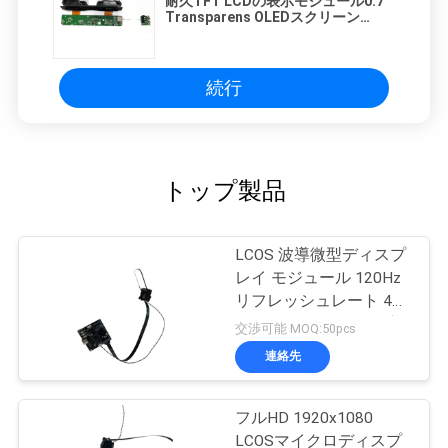
耐久TFT LCDの表示モジュール0.7"
Transparens OLEDスクリーン
1920*1080の高リゾリューション
続行
トップ製品
LCOS 波導微型ディスプ
レイ モジュール 120Hz
リフレッシュレート 40°
FOV 1920x1080 解像度
交渉可能 MOQ:50pcs
連絡先
フルHD 1920x1080
LCOSマイクロディスプ