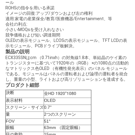
引
ール
ROHSの指令を用いる承諾
イメージの回復:アップ/ダウンおよび左の権利
用
適用:家電の産業保全/教育/医療機器/Entertainment、等
会社の利点:
を
小さいMOQsを受け入れなさい
競争価格および短い調達期間
要
OLEDの表示モジュール、LCOSの表示モジュール、TFT LCDの表
示モジュール、PCBドライブ板解決。
求
製品の説明
ECX335SNはcm （0.71inxh）の対角線1.8本、単結晶のケイ素の
し
トランジスターに基づいて1920年の（RGB） ×の1080点の活動的
なマトリックス色OLED （有機性発光表示）のパネル モジュール
な
である。モジュールはパネルの運転者および論理の運転者を統合
し、重量の小型、ライトおよび高リゾリューションを達成する。
プロダクト細部
さ
決断
1920*1080
全HD
い
表示材料
OLED
スクリーン・サイズ
0.7"
量
2つのスクリーン
SHOPPING
FOV
51°
眼幅
63mm （固定眼幅）
ONLINE
目の救助
15mm