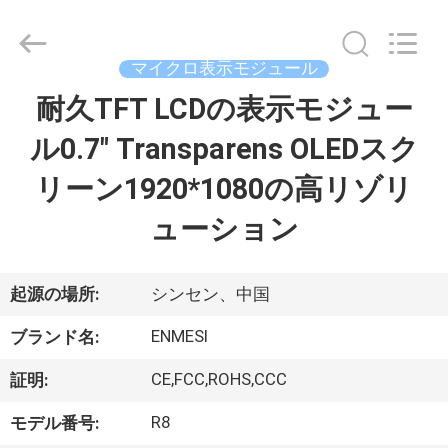
ヤ
ー.
Copyright
©
2018
マイクロ表示モジュール
-
2026
Shenzhen
耐久TFT LCDの表示モジュー
家
Anpo
Intelligence
Technology
ル0.7" Transparens OLEDスク
Co.,
Ltd..
プ
All
リーン1920*1080の高リゾリ
Rights
Reserved.
ロ
ューション
ダ
ク
起源の場所:
シンセン、中国
ト
ENMESI
ブランド名:
CE,FCC,ROHS,CCC
証明:
私
R8
モデル番号: