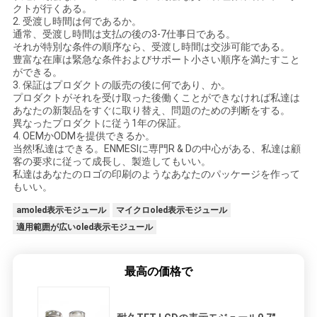
クトが行くある。
シ
2. 受渡し時間は何であるか。
通常、受渡し時間は支払の後の3-7仕事日である。
ー
それが特別な条件の順序なら、受渡し時間は交渉可能である。
豊富な在庫は緊急な条件およびサポート小さい順序を満たすこと
ができる。
ポ
3. 保証はプロダクトの販売の後に何であり、か。
プロダクトがそれを受け取った後働くことができなければ私達は
リ
あなたの新製品をすぐに取り替え、問題のための判断をする。
異なったプロダクトに従う1年の保証。
シ
4. OEMかODMを提供できるか。
当然!私達はできる。ENMESIに専門R & Dの中心がある、私達は顧
ー
客の要求に従って成長し、製造してもいい。
私達はあなたのロゴの印刷のようなあなたのパッケージを作って
もいい。
amoled表示モジュール
マイクロoled表示モジュール
適用範囲が広いoled表示モジュール
最高の価格で