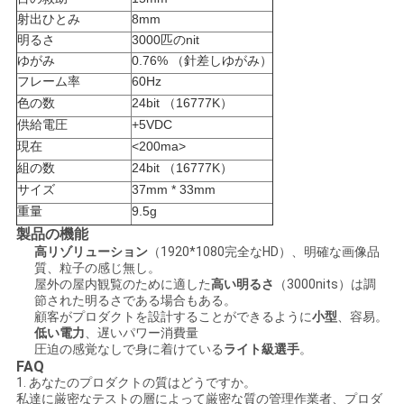
射出ひとみ
8mm
サ
明るさ
3000匹のnit
ゆがみ
0.76% （針差しゆがみ）
イ
フレーム率
60Hz
色の数
24bit （16777K）
ト
供給電圧
+5VDC
現在
<200ma>
マ
組の数
24bit （16777K）
ッ
サイズ
37mm * 33mm
重量
9.5g
プ
製品の機能
高リゾリューション
（1920*1080完全なHD）、明確な画像品
質、粒子の感じ無し。
プ
屋外の屋内観覧のために適した
高い明るさ
（3000nits）は調
節された明るさである場合もある。
顧客がプロダクトを設計することができるように
小型
、容易。
ラ
低い電力
、遅いパワー消費量
圧迫の感覚なしで身に着けている
ライト級選手
。
イ
FAQ
1. あなたのプロダクトの質はどうですか。
バ
私達に厳密なテストの層によって厳密な質の管理作業者、プロダ