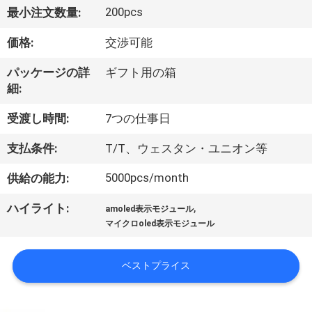
達
200pcs
最小注文数量:
に
価格:
交渉可能
つ
パッケージの詳
ギフト用の箱
い
細:
て
受渡し時間:
7つの仕事日
支払条件:
T/T、ウェスタン・ユニオン等
工
5000pcs/month
供給の能力:
場
,
ハイライト:
旅
amoled表示モジュール
マイクロoled表示モジュール
行
ベストプライス
品