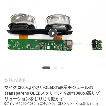
質
管
理
ニ
ュ
ー
ス
製品の説明
場
マイクロ0.7は小さいOLEDの表示モジュールの
合
Transparens OLEDスクリーン1920*1080の高リゾ
リューションをじりじり動かす
0.7インチ1920*1080 （完全なHD） OLEDのマイクロ表示モジュ