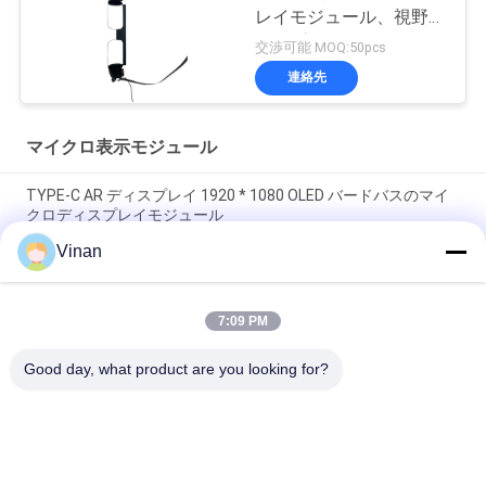
レイモジュール、視野角
40°、高コントラスト
交渉可能 MOQ:50pcs
200:1、AR/VRアプリケ
連絡先
ーション向け
マイクロ表示モジュール
TYPE-C AR ディスプレイ 1920 * 1080 OLED バードバスのマイ
クロディスプレイモジュール
Vinan
完全なHDソニー0.7インチのMonocularスクリーンARのヘルメ
ットのための適用範囲が広いOLEDのマイクロ表示モジュール
7:09 PM
ドライブ版のマイクロ表示モジュール、小型の0。7インチ1920
年及び1080決断OLEDの表示
Good day, what product are you looking for?
人気カテゴリ
すべて
ARのスマートなガラ
頭部装着形表示装置