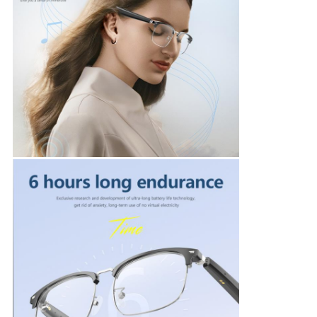
サ
イ
ト
マ
ッ
プ
プ
ラ
イ
バ