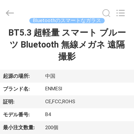
ヤ
ー.
Copyright
©
2018
Bluetoothのスマートなガラス
-
2026
Shenzhen
BT5.3 超軽量 スマート ブルー
家
Anpo
Intelligence
Technology
ツ Bluetooth 無線メガネ 遠隔
Co.,
Ltd..
プ
All
撮影
Rights
Reserved.
ロ
ダ
起源の場所:
中国
ク
ENMESI
ブランド名:
ト
CE,FCC,ROHS
証明:
B4
モデル番号:
私
最小注文数量:
200個