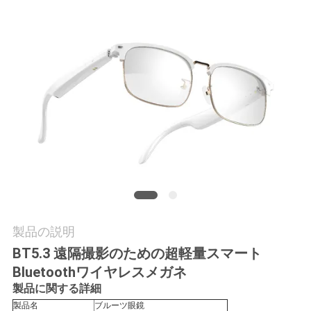
質
管
理
ニ
ュ
ー
ス
製品の説明
場
BT5.3 遠隔撮影のための超軽量スマート
合
Bluetoothワイヤレスメガネ
製品に関する詳細
製品名
ブルーツ眼鏡