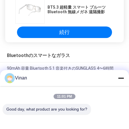
BT5.3 超軽量 スマート ブルーツ
Bluetooth 無線メガネ 遠隔撮影
続行
Bluetoothのスマートなガラス
90mAh 容量 Bluetooth 5.1 音楽付きのSUNGLASS 4〜6時間
Vinan
TR 柔軟なフレーム BT 5.3 音楽 4-5 時間 サイクリング スポーツ
ブルーツ 乗用眼鏡
11:01 PM
IOSおよびアンドロイドのための無光沢の黒いBT5.0 Bluetooth
ガラス100mAhの磁気充電器
Good day, what product are you looking for?
人気カテゴリ
すべて