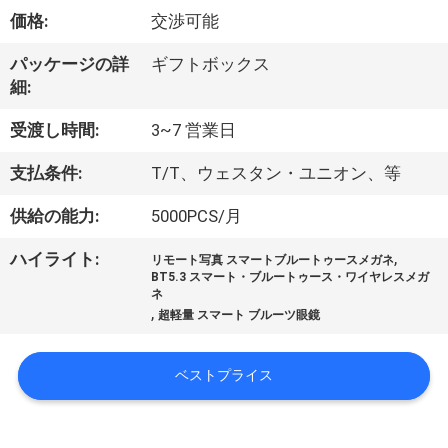
達
価格:
交渉可能
に
パッケージの詳
ギフトボックス
つ
細:
い
受渡し時間:
3~7 営業日
て
支払条件:
T/T、ウェスタン・ユニオン、等
供給の能力:
5000PCS/月
工
,
ハイライト:
場
リモート写真 スマートブルートゥースメガネ
BT5.3 スマート・ブルートゥース・ワイヤレスメガ
ネ
旅
,
超軽量 スマート ブルーツ眼鏡
行
ベストプライス
品