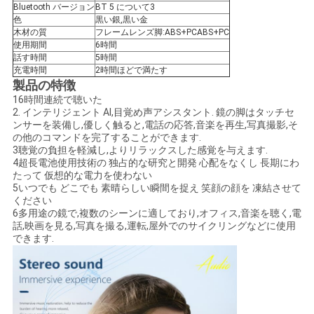
引
Bluetooth バージョン
BT 5 について3
色
黒い銀,黒い金
用
木材の質
フレームレンズ脚:ABS+PCABS+PC
使用期間
6時間
話す時間
5時間
を
充電時間
2時間ほどで満たす
製品の特徴
要
16時間連続で聴いた
2. インテリジェント AI,目覚め声アシスタント. 鏡の脚はタッチセ
求
ンサーを装備し,優しく触ると,電話の応答,音楽を再生,写真撮影,そ
の他のコマンドを完了することができます.
し
3聴覚の負担を軽減し,よりリラックスした感覚を与えます.
4超長電池使用技術の 独占的な研究と開発 心配をなくし 長期にわ
な
たって 仮想的な電力を使わない
5いつでも どこでも 素晴らしい瞬間を捉え 笑顔の顔を 凍結させて
さ
ください
6多用途の鏡で,複数のシーンに適しており,オフィス,音楽を聴く,電
話,映画を見る,写真を撮る,運転,屋外でのサイクリングなどに使用
い
できます.
SHOPPING
ONLINE