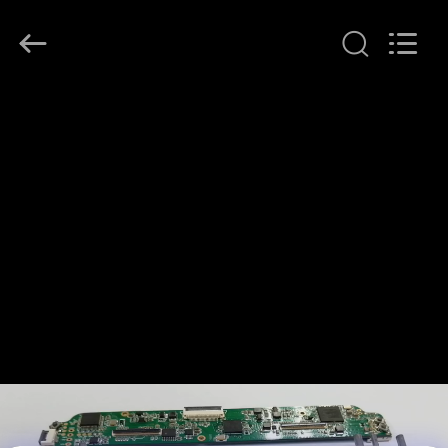
ヤ
ー.
Copyright
©
2018
-
2026
Shenzhen
家
Anpo
Intelligence
Technology
Co.,
Ltd..
プ
All
Rights
Reserved.
ロ
ダ
ク
ト
私