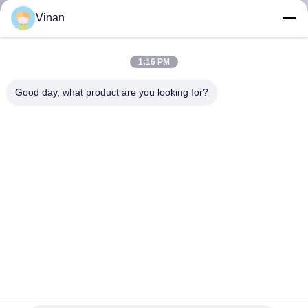
達
Vinan
に
つ
1:16 PM
い
Good day, what product are you looking for?
て
工
場
旅
行
0.7インチHD OLEDのタイプCとのマイクロ表示モジュール
品
完全なHDは現実ガラスを増加した