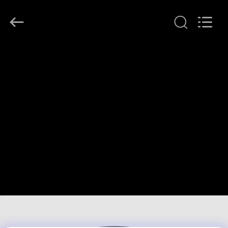
ヤ
ー.
Copyright
©
2018
-
2026
Shenzhen
家
Anpo
Intelligence
Technology
Co.,
Ltd..
プ
All
Rights
Reserved.
ロ
ダ
ク
ト
私