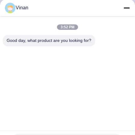
達
Vinan
に
つ
3:52 PM
い
Good day, what product are you looking for?
て
工
場
旅
行
品
AR/VR スマートメガネ Android 11