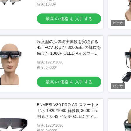
解決: 1080P
最高 の 価格 を 入手 する
ビデオ
没入型の拡張現実体験を実現する
43° FOV および 3000nits の輝度を
備えた 1080P OLED AR スマート
グラス
解決: 1920*1080
視度: 0~600°
最高 の 価格 を 入手 する
ビデオ
ENMESI V30 PRO AR スマートメ
ガネ 1920*1080 解像度 3000nits
明るさ 0.49 インチ OLED ディス
プレイ
解決: 1920*1080
視度: 0~600°