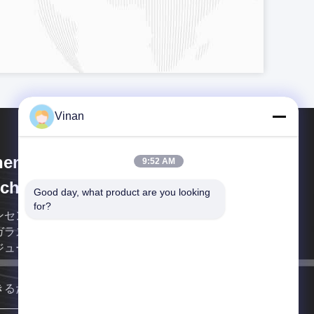
Vinan
enzhen Anpo Intelligence
9:52 AM
chnology Co., Ltd.
Good day, what product are you looking 
for?
ンセンAnpoの知性の技術Co.、株式会社はスマート
ガラスを専門にしている会社であり、マイクロ表示
ジュールは、経験の多くの年を過す。
きるだけ早く連絡します