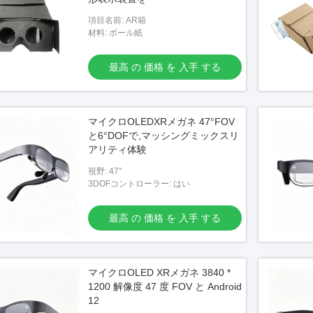
項目名前: AR箱
材料: ボール紙
最高 の 価格 を 入手 する
マイクロOLEDXRメガネ 47°FOV
と6°DOFで,マッシングミックスリ
アリティ体験
視野: 47°
3DOFコントローラー: はい
最高 の 価格 を 入手 する
マイクロOLED XRメガネ 3840 *
1200 解像度 47 度 FOV と Android
12