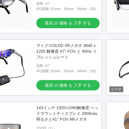
視野: 47°
IPD調整: 62mm、65mm、68mm（3段階
調整可能）
最高 の 価格 を 入手 する
マイクロOLED XRメガネ 3840 x
1200 解像度 47° FOV と 90Hz リ
フレッシュレート
視野: 47°
IPD調整: 62mm、65mm、68mm（3段階
調整可能）
最高 の 価格 を 入手 する
ビデオ
ガネ Android 11
143インチ 1920×1080解像度 ヘッ
ドマウントディスプレイ 2000nits
明るさと41° FOV ARメガネ
価格 を 入手 する
2D/3D: はい