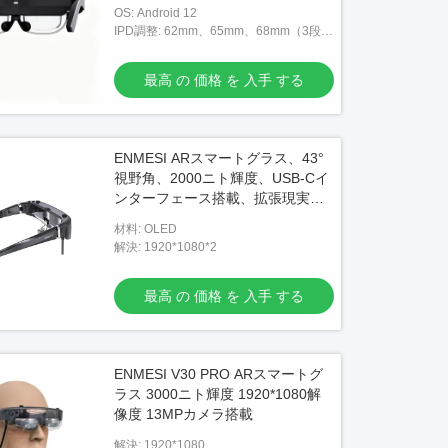
OS: Android 12
IPD調整: 62mm、65mm、68mm（3段階
調整可能）
最高 の 価格 を 入手 する
ENMESI ARスマートグラス、43°
視野角、2000ニト輝度、USB-Cイ
ンターフェース搭載、拡張現実体
験を強化
材料: OLED
解決: 1920*1080*2
最高 の 価格 を 入手 する
ENMESI V30 PRO ARスマートグ
ラス 3000ニト輝度 1920*1080解
像度 13MPカメラ搭載
解決: 1920*1080