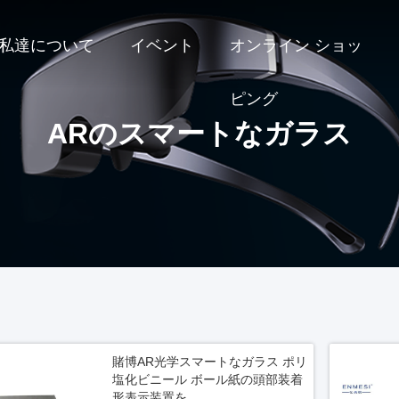
私達について
イベント
オンライン ショッ
ピング
ARのスマートなガラス
賭博AR光学スマートなガラス ポリ
塩化ビニール ボール紙の頭部装着
形表示装置を