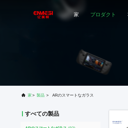
家
プロダクト
家
>
製品
>
ARのスマートなガラス
すべての製品