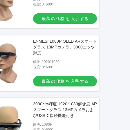
視度: 0~600°
最高 の 価格 を 入手 する
ENMESI 1080P OLED ARスマート
グラス 13MPカメラ、3000ニッツ
輝度
解決: 1920*1080
視度: 0~600°
最高 の 価格 を 入手 する
3000nits輝度 1920*1080解像度 AR
スマートグラス 13MPカメラおよ
びUSB-C接続機能付き
解決: 1080P
視度: 0~600°