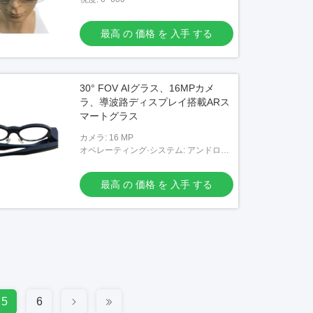
最高 の 価格 を 入手 する
30° FOV AIグラス、16MPカメ
ラ、導波路ディスプレイ搭載ARス
マートグラス
カメラ: 16 MP
オペレーティング·システム: アンドロイ
ド9
最高 の 価格 を 入手 する
5
6