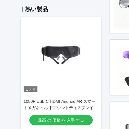
熱い製品
ビデオ
id AR スマー
41度FOV HDMI HMDは電話/コンピュー
AR/VR スマートメ
ィスプレイ
タのための現実ガラスを増加した
 する
最高 の 価格 を 入手 する
最高 の 