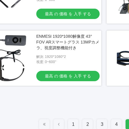
最高 の 価格 を 入手 する
ENMESI 1920*1080解像度 43°
FOV ARスマートグラス 13MPカメ
ラ、視度調整機能付き
解決: 1920*1080*2
視度: 0~600°
最高 の 価格 を 入手 する
1
2
3
4