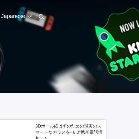
Japanese
3Dボール紙は4"のための現実のス
マートなガラスを- 6.0"携帯電話増
加した