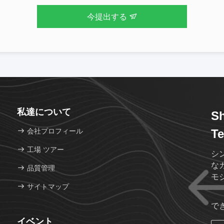
今提出する
私達について
Sh
会社プロフィール
Te
工場 ツアー
シ
な
品質管理
モ
サイトマップ
で
イベント