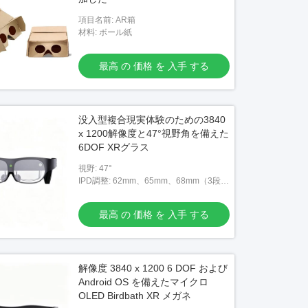
項目名前: AR箱
材料: ボール紙
最高 の 価格 を 入手 する
没入型複合現実体験のための3840
x 1200解像度と47°視野角を備えた
6DOF XRグラス
視野: 47°
IPD調整: 62mm、65mm、68mm（3段階
調整可能）
最高 の 価格 を 入手 する
解像度 3840 x 1200 6 DOF および
Android OS を備えたマイクロ
OLED Birdbath XR メガネ